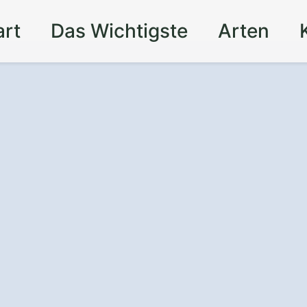
art
Das Wichtigste
Arten
nz
und Sicherheit
t – mit einem