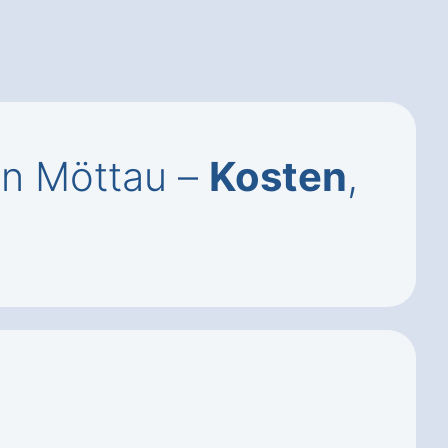
in Möttau –
Kosten
,