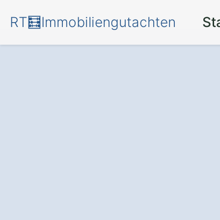
RT🧮Immobiliengutachten
St
Mehr Transpare
für Ihr Investmen
professionellen