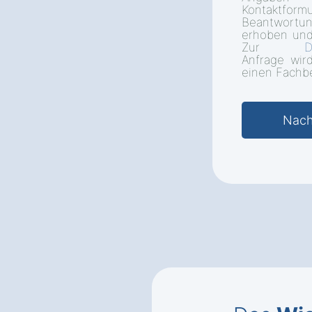
Kontakt
Beantwort
erhoben und
Zur
D
Anfrage wir
einen Fachbe