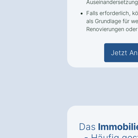
Auseinandersetzung
Falls erforderlich, 
als Grundlage für w
Renovierungen oder 
Jetzt An
Das
Immobil
- Häufig ges