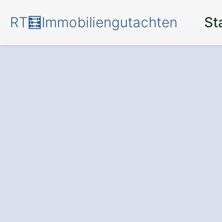
RT🧮Immobiliengutachten
St
Mehr Transpare
für Ihr Investmen
professionellen