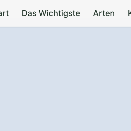
art
Das Wichtigste
Arten
nz
und Sicherheit
t – mit einem