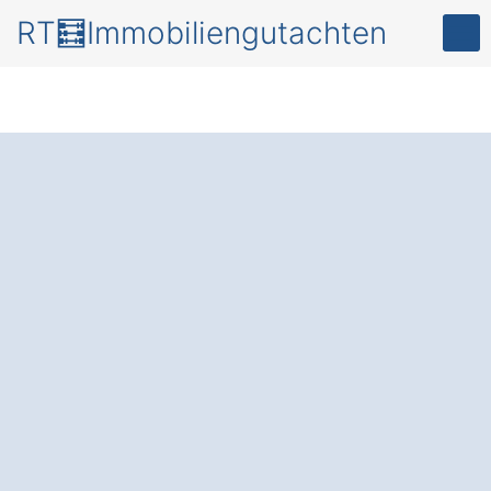
RT🧮Immobiliengutachten
Mehr Transparenz
und Sicherheit für Ihr
Investment – mit
einem
professionellen