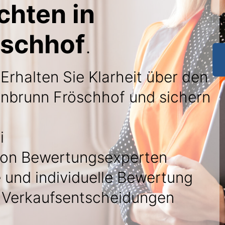
chten in
öschhof
.
 Erhalten Sie Klarheit über den
önbrunn Fröschhof und sichern
i
on Bewertungsexperten
 und individuelle Bewertung
r Verkaufsentscheidungen