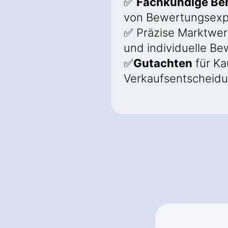
✅
Fachkundige Be
von Bewertungsexp
✅ Präzise Marktwer
und individuelle B
✅
Gutachten
für Ka
Verkaufsentscheid