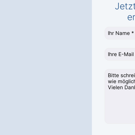
Jetz
e