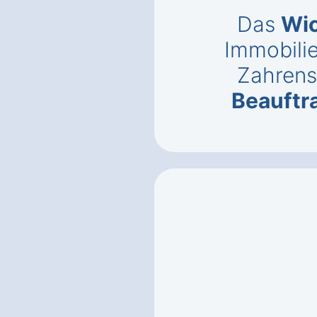
Das
Wic
Immobili
Zahren
Beauftr