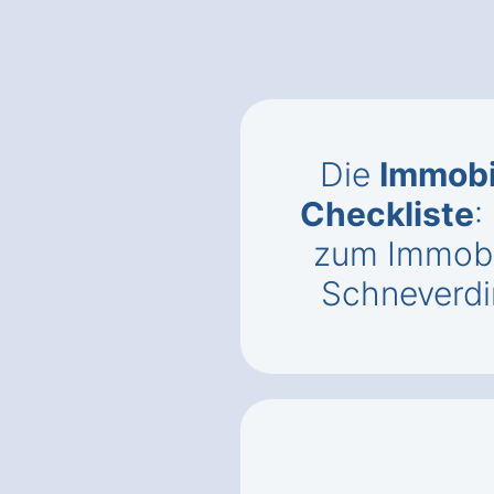
Die
Immobi
Checkliste
:
zum Immobi
Schneverd