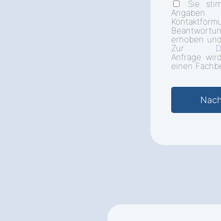
Sie sti
Angab
Kontakt
Beantwort
erhoben und
Zur
D
Anfrage wir
einen Fachbe