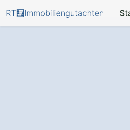
RT🧮Immobiliengutachten
St
Mehr Transpare
für Ihr Investmen
professionellen