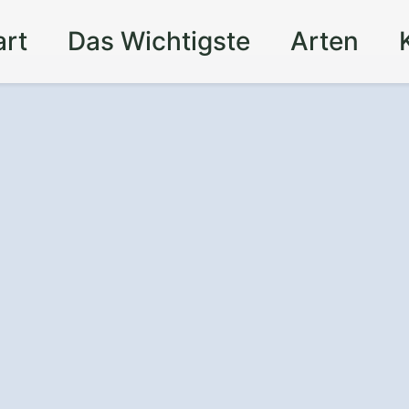
art
Das Wichtigste
Arten
nz
und Sicherheit
t – mit einem