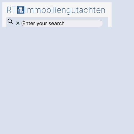
RT🧮Immobiliengutachten
✕
Mehr
Transparenz
und Sicherheit
für Ihr Investment
– mit einem