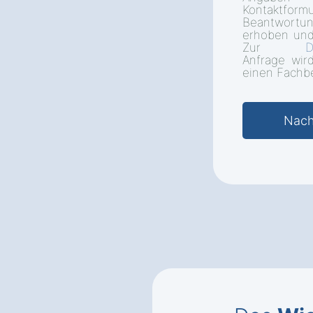
Kontakt
Beantwort
erhoben und
Zur
D
Anfrage wir
einen Fachbe