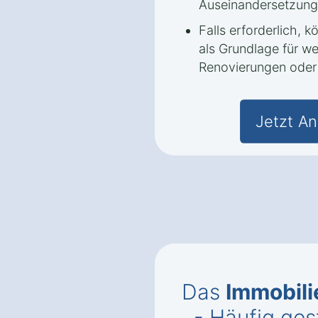
Auseinandersetzung
Falls erforderlich, 
als Grundlage für w
Renovierungen oder 
Jetzt An
Das
Immobil
- Häufig ges