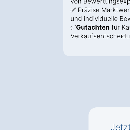
von Bewertungsexp
✅ Präzise Marktwer
und individuelle B
✅
Gutachten
für Ka
Verkaufsentscheid
Jetz