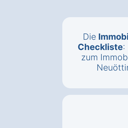
Die
Immobi
Checkliste
:
zum Immobi
Neuötti