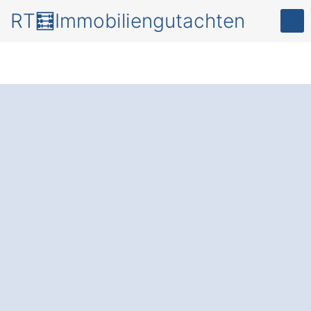
RT🧮Immobiliengutachten
Mehr Transparenz
und Sicherheit für Ihr
Investment – mit
einem
professionellen