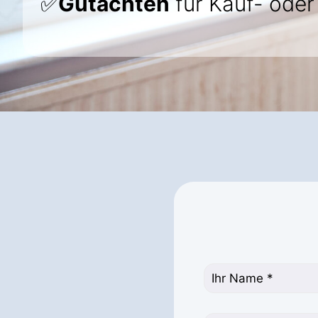
✅
Gutachten
für Kauf- ode