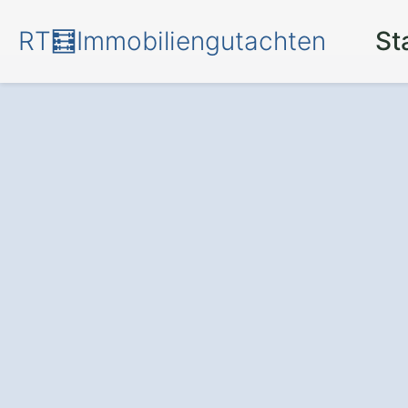
RT🧮Immobiliengutachten
St
Mehr Transpare
für Ihr Investmen
professionellen