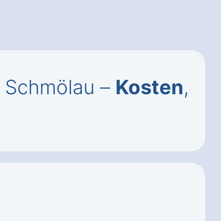
n Schmölau –
Kosten
,