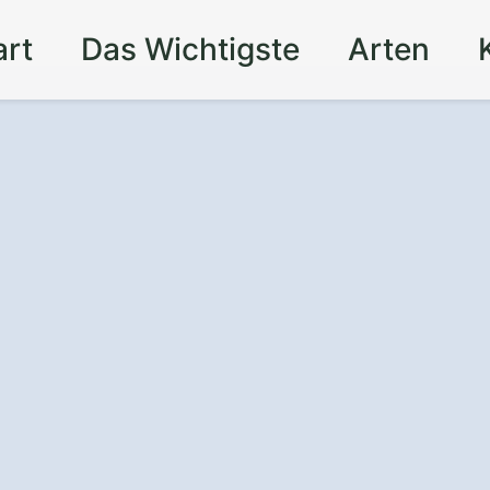
art
Das Wichtigste
Arten
nz
und Sicherheit
t – mit einem