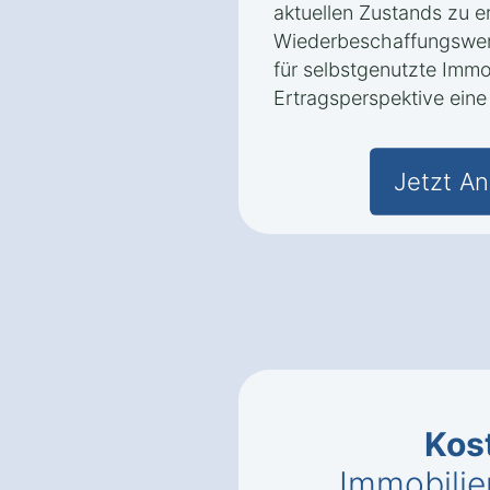
aktuellen Zustands zu er
Wiederbeschaffungswert
für selbstgenutzte Immo
Ertragsperspektive eine 
Jetzt An
Kos
Immobilie