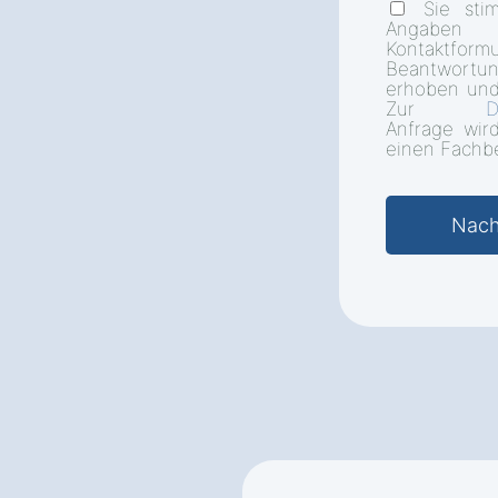
Sie sti
Angab
Kontakt
Beantwort
erhoben und
Zur
D
Anfrage wir
einen Fachbe