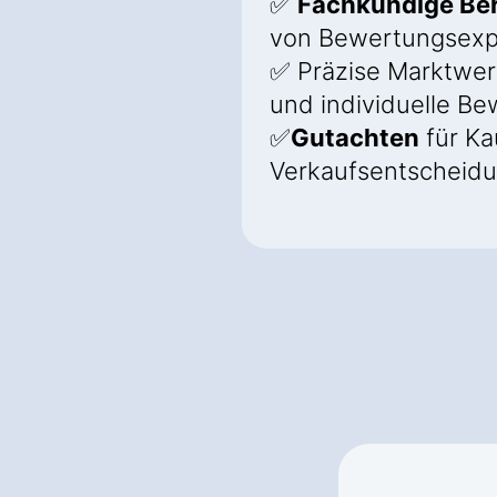
✅
Fachkundige Be
von Bewertungsexp
✅ Präzise Marktwer
und individuelle B
✅
Gutachten
für Ka
Verkaufsentscheid