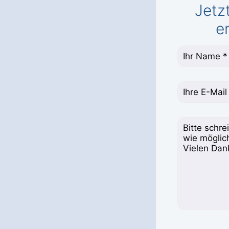
Jetz
e