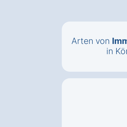
Arten von
Imm
in K