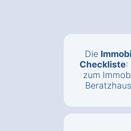
Die
Immobi
Checkliste
:
zum Immobi
Beratzhau