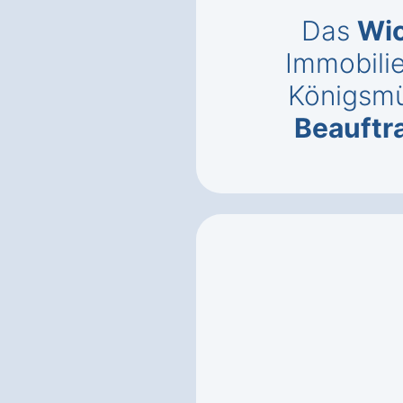
Das
Wic
Immobili
Königsm
Beauftr