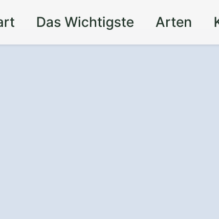
art
Das Wichtigste
Arten
nz
und Sicherheit
t – mit einem