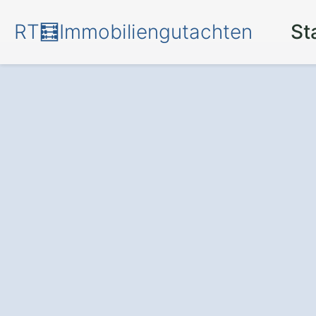
RT🧮Immobiliengutachten
St
Mehr Transpare
für Ihr Investmen
professionellen